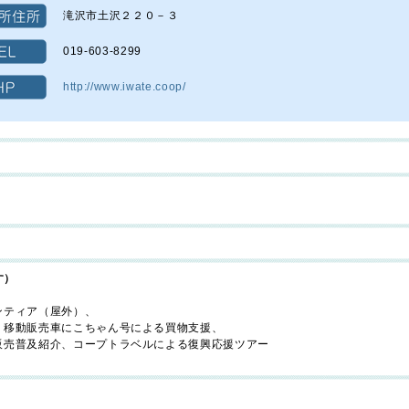
滝沢市土沢２２０－３
019-603-8299
http://www.iwate.coop/
す）
ンティア（屋外）、
、移動販売車にこちゃん号による買物支援、
販売普及紹介、コープトラベルによる復興応援ツアー