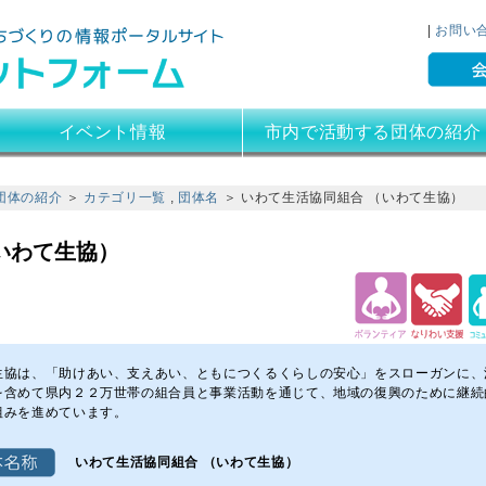
陸前高田市まちづくりプラット
|
お問い
イベント情報
市内で活動する団体の紹介
団体の紹介
＞
カテゴリ一覧
,
団体名
＞ いわて生活協同組合 （いわて生協）
いわて生協）
生協は、「助けあい、支えあい、ともにつくるくらしの安心」をスローガンに、
を含めて県内２２万世帯の組合員と事業活動を通じて、地域の復興のために継続
組みを進めています。
いわて生活協同組合 （いわて生協）