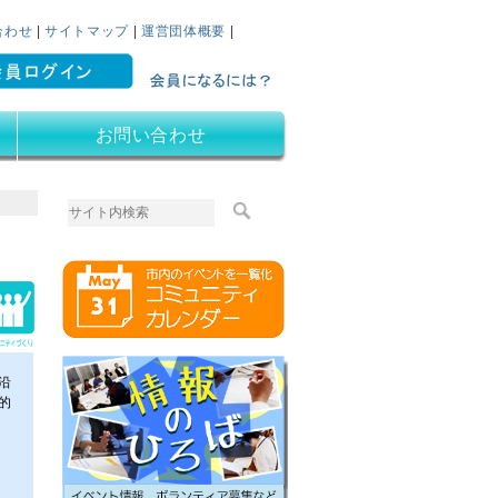
フォーム
復興支援・まちづく
合わせ
|
サイトマップ
|
運営団体概要
|
お問い合わせ
沿
的