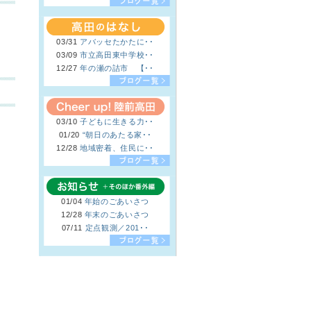
03/31
アバッセたかたに･･
03/09
市立高田東中学校･･
12/27
年の瀬の詰市 【･･
03/10
子どもに生きる力･･
01/20
“朝日のあたる家･･
12/28
地域密着、住民に･･
01/04
年始のごあいさつ
12/28
年末のごあいさつ
07/11
定点観測／201･･