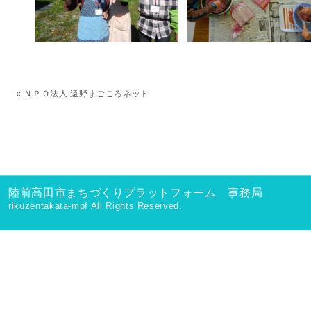
«
ＮＰＯ法人 遠野まごころネット
陸前高田市まちづくりプラットフォーム 事務局
rikuzentakata-mpf All Rights Reserved.