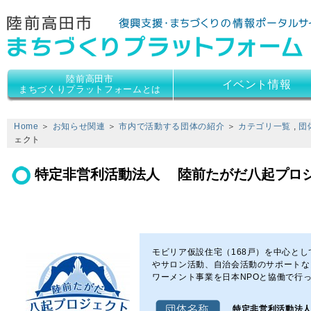
陸前高田市
陸前高田市
イベント情報
まちづくりプラットフォームとは
Home
＞
お知らせ関連
＞
市内で活動する団体の紹介
＞
カテゴリ一覧
,
団
ェクト
特定非営利活動法人 陸前たがだ八起プロ
モビリア仮設住宅（168戸）を中心と
やサロン活動、自治会活動のサポートな
ワーメント事業を日本NPOと協働で行
特定非営利活動法