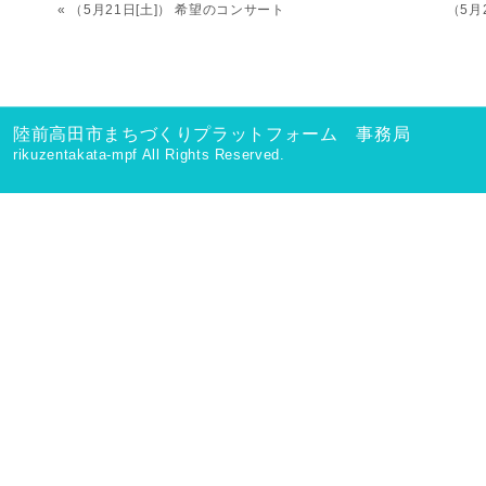
«
（5月21日[土]） 希望のコンサート
（5月
陸前高田市まちづくりプラットフォーム 事務局
rikuzentakata-mpf All Rights Reserved.